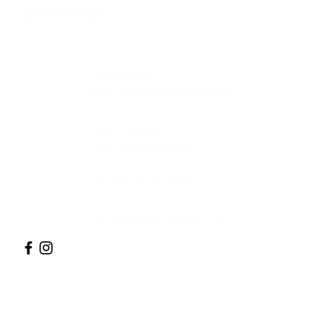
Contact
Dianne Smits
Kunstzinnig Dynamisch Coach
Van Gilselaan 29
4702 GH Roosendaal
Tel: 06 - 17 31 20 25
kdc.diannesmits@gmail.com